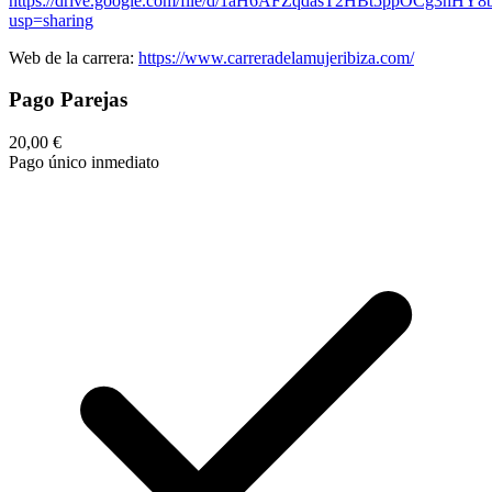
https://drive.google.com/file/d/1aH6AFZqdasT2HBt5ppOCg3hHY8
usp=sharing
Web de la carrera:
https://www.carreradelamujeribiza.com/
Pago Parejas
20,00 €
Pago único inmediato